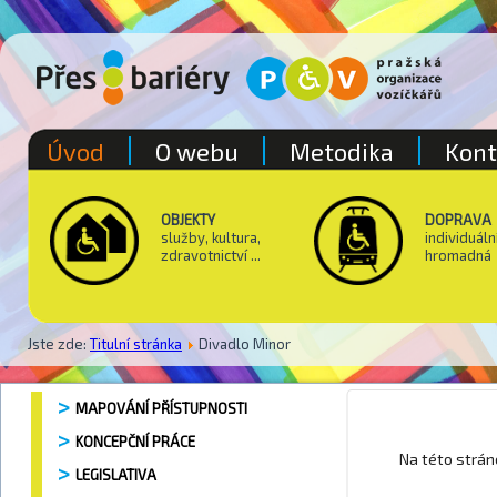
Úvod
O webu
Metodika
Kont
OBJEKTY
DOPRAVA
služby, kultura,
individuáln
zdravotnictví ...
hromadná
Jste zde:
Titulní stránka
Divadlo Minor
MAPOVÁNÍ PŘÍSTUPNOSTI
KONCEPČNÍ PRÁCE
Park Na 
Na této strá
LEGISLATIVA