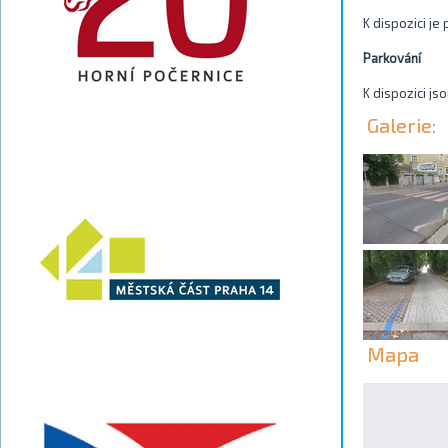
K dispozici j
Parkování
K dispozici js
Galerie:
Mapa