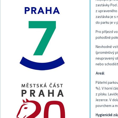
zastávky Pod 
z upraveného 
zastávka je s 
do parku je v
Pro příjezd vo
pohodlně pokr
Nevhodné vstu
(proměnlivý př
neupravený ob
nebo schodišt
Areál
Páteřní parkov
%). V horní čá
z písku. Lavič
Jezerce. V dol
povrchem a mo
Hygienické zá