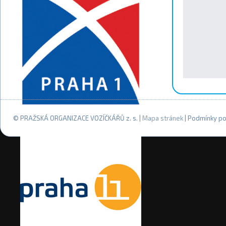
© PRAŽSKÁ ORGANIZACE VOZÍČKÁŘŮ z. s. |
Mapa stránek
| Podmínky po