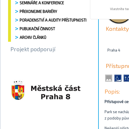
SEMINÁŘE A KONFERENCE
Vlastníte t
PŘEKONEJME BARIÉRY
PORADENSTVÍ A AUDITY PŘÍSTUPNOSTI
Kontakty
PUBLIKAČNÍ ČINNOST
ARCHIV ČLÁNKŮ
Projekt podporují
Praha 4
Přístupn
Popis:
Přístupové ce
Park se nacház
z podoby půvo
Nejlepší příst