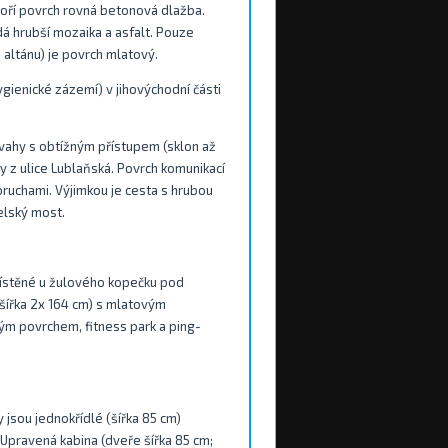
oří povrch rovná betonová dlažba.
 hrubší mozaika a asfalt. Pouze
 altánu) je povrch mlatový.
gienické zázemí) v jihovýchodní části
svahy s obtížným přístupem (sklon až
ny z ulice Lublaňská. Povrch komunikací
poruchami. Výjimkou je cesta s hrubou
elský most.
místěné u žulového kopečku pod
šířka 2x 164 cm) s mlatovým
ým povrchem, fitness park a ping-
 jsou jednokřídlé (šířka 85 cm)
Upravená kabina (dveře šířka 85 cm;