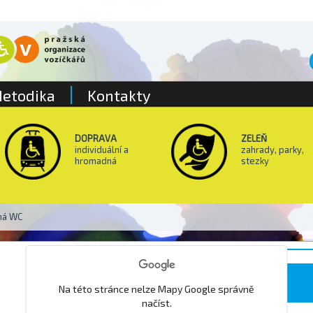
etodika
Kontakty
DOPRAVA
ZELEŇ
individuální a
zahrady, parky,
hromadná
stezky
ná WC
Park Folimanka
Na této stránce nelze Mapy Google správně
načíst.