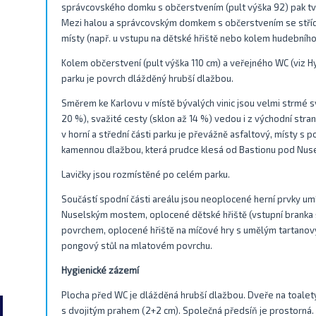
správcovského domku s občerstvením (pult výška 92) pak tv
Mezi halou a správcovským domkem s občerstvením se střídá
místy (např. u vstupu na dětské hřiště nebo kolem hudebního
Kolem občerstvení (pult výška 110 cm) a veřejného WC (viz Hy
parku je povrch dlážděný hrubší dlažbou.
Směrem ke Karlovu v místě bývalých vinic jsou velmi strmé 
20 %), svažité cesty (sklon až 14 %) vedou i z východní stra
v horní a střední části parku je převážně asfaltový, místy s 
kamennou dlažbou, která prudce klesá od Bastionu pod Nus
Lavičky jsou rozmístěné po celém parku.
Součástí spodní části areálu jsou neoplocené herní prvky u
Nuselským mostem, oplocené dětské hřiště (vstupní branka 
povrchem, oplocené hřiště na míčové hry s umělým tartanov
pongový stůl na mlatovém povrchu.
Hygienické zázemí
Plocha před WC je dlážděná hrubší dlažbou. Dveře na toalety
s dvojitým prahem (2+2 cm). Společná předsíň je prostorná. 