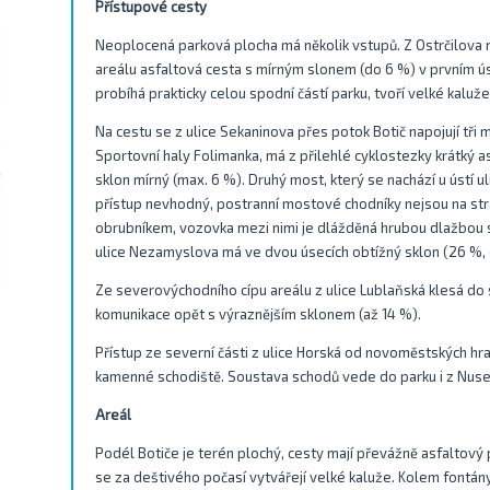
Přístupové cesty
Neoplocená parková plocha má několik vstupů. Z Ostrčilova 
areálu asfaltová cesta s mírným slonem (do 6 %) v prvním úse
probíhá prakticky celou spodní částí parku, tvoří velké kaluže
Na cestu se z ulice Sekaninova přes potok Botič napojují tři m
Sportovní haly Folimanka, má z přilehlé cyklostezky krátký as
sklon mírný (max. 6 %). Druhý most, který se nachází u ústí 
přístup nevhodný, postranní mostové chodníky nejsou na st
obrubníkem, vozovka mezi nimi je dlážděná hrubou dlažbou 
ulice Nezamyslova má ve dvou úsecích obtížný sklon (26 %, d
Ze severovýchodního cípu areálu z ulice Lublaňská klesá do s
komunikace opět s výraznějším sklonem (až 14 %).
Přístup ze severní části z ulice Horská od novoměstských hr
kamenné schodiště. Soustava schodů vede do parku i z Nus
Areál
Podél Botiče je terén plochý, cesty mají převážně asfaltový
se za deštivého počasí vytvářejí velké kaluže. Kolem fontány