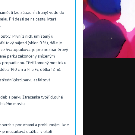
náměstí (ze západní strany) vede do
ku. Při dešti se na cestě, která
.
ostky. První z nich, umístěný u
faltový nájezd (sklon 9 %), dále je
ulice Svatoplukova, je pro bezbariérový
raně parku zakončeny sníženým
s propadlinou. Třetí lomený mostek u
élka 140 cm a 14,5 %, délka 12 m).
třední části parku asfaltová
adeb a parku Ztracenka tvoří dlouhé
elského mostu.
 povrch s poruchami a prohlubněmi, kde
 je mozaiková dlažba, v okolí