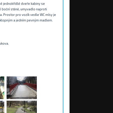
né jednokřídlé dveře kabiny se
é boční stěně, umyvadlo naproti
a. Prostor pro vozík vedle WC mísy je
m sklopným a jedním pevným madlem.
lukova.