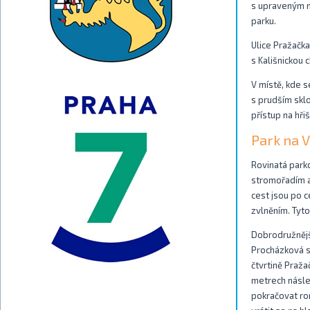
s upraveným ná
parku.
Ulice Pražačka
s Kališnickou 
V místě, kde s
s prudším skl
přístup na hřiš
Park na V
Rovinatá park
stromořadím a 
cest jsou po c
zvlněním. Tyto
Dobrodružnějš
Procházková s
čtvrtině Praža
metrech násle
pokračovat ro