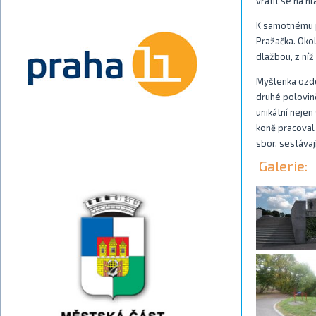
vrátit se na hl
K samotnému p
Pražačka. Oko
dlažbou, z níž
Myšlenka ozdo
druhé polovině
unikátní nejen
koně pracoval 
sbor, sestávaj
Galerie: