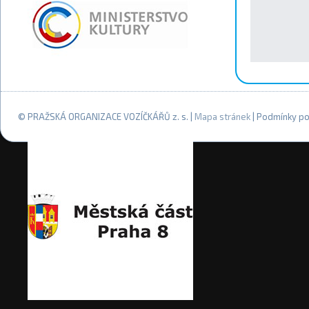
© PRAŽSKÁ ORGANIZACE VOZÍČKÁŘŮ z. s. |
Mapa stránek
| Podmínky po