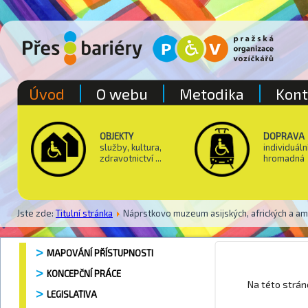
Úvod
O webu
Metodika
Kont
OBJEKTY
DOPRAVA
služby, kultura,
individuáln
zdravotnictví ...
hromadná
Jste zde:
Titulní stránka
Náprstkovo muzeum asijských, afrických a ame
MAPOVÁNÍ PŘÍSTUPNOSTI
KONCEPČNÍ PRÁCE
Na Vítko
Na této strá
LEGISLATIVA