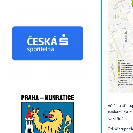
Většina příst
svahem. Nejmír
se střídáním m
Od přístupnéh