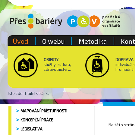
Úvod
O webu
Metodika
Kont
OBJEKTY
DOPRAVA
služby, kultura,
individuáln
zdravotnictví ...
hromadná
Jste zde:
Titulní stránka
Kostel 
MAPOVÁNÍ PŘÍSTUPNOSTI
KONCEPČNÍ PRÁCE
Na této strá
LEGISLATIVA