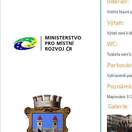
Interiér:
Vnitřní hlavní
Výtah:
Výtah není k di
WC:
Toaleta není k
Parkován
Vyhrazené park
Poznámk
Mapováno 3/2
Galerie: