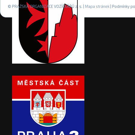
© PRAŽSKÁ ORGANIZACE VOZÍČKÁŘŮ z. s. |
Mapa stránek
| Podmínky po