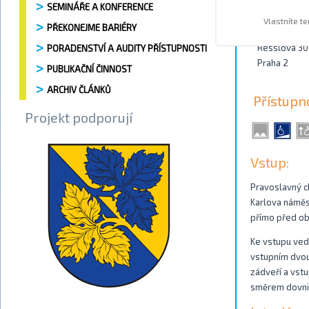
SEMINÁŘE A KONFERENCE
Kontakty
Vlastníte t
PŘEKONEJME BARIÉRY
Resslova 3
PORADENSTVÍ A AUDITY PŘÍSTUPNOSTI
Praha 2
PUBLIKAČNÍ ČINNOST
ARCHIV ČLÁNKŮ
Přístupn
Projekt podporují
Vstup:
Pravoslavný c
Karlova náměst
přímo před ob
Ke vstupu ved
vstupním dvouk
zádveří a vstu
směrem dovni