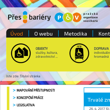
Úvod
O webu
Metodika
Kont
OBJEKTY
DOPRAVA
služby, kultura,
individuáln
zdravotnictví ...
hromadná
Jste zde:
Titulní stránka
MAPOVÁNÍ PŘÍSTUPNOSTI
KONCEPČNÍ PRÁCE
Trvalé z
LEGISLATIVA
26. 4. 2017 10