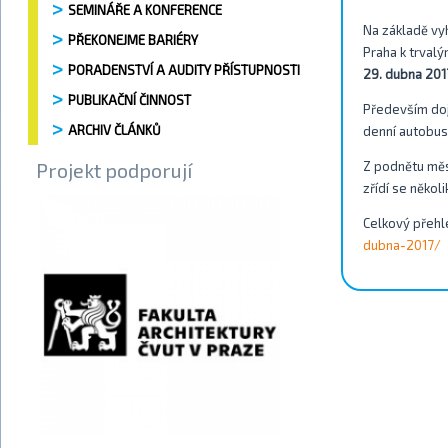
SEMINÁŘE A KONFERENCE
Na základě vy
PŘEKONEJME BARIÉRY
Praha k trval
PORADENSTVÍ A AUDITY PŘÍSTUPNOSTI
29. dubna 201
PUBLIKAČNÍ ČINNOST
Především dojd
ARCHIV ČLÁNKŮ
denní autobus
Projekt podporují
Z podnětu měs
zřídí se někol
Celkový přehl
dubna-2017/