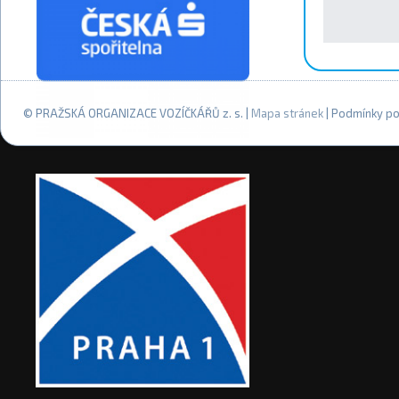
© PRAŽSKÁ ORGANIZACE VOZÍČKÁŘŮ z. s. |
Mapa stránek
| Podmínky po