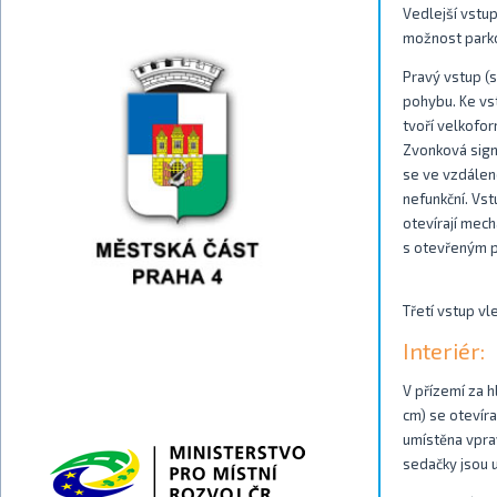
Vedlejší vstup
možnost parko
Pravý vstup (
pohybu. Ke vs
tvoří velkofo
Zvonková signa
se ve vzdálen
nefunkční. Vst
otevírají mec
s otevřeným p
Třetí vstup vl
Interiér:
V přízemí za 
cm) se otevíra
umístěna vpra
sedačky jsou 