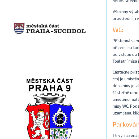
nedostatečné 
Všechny výtah
prostředním v
WC:
Přístupná samo
přízemí na kon
od vstupu do k
Toaletní mísa
Částečně příst
cm) je umístěn
do kabiny je z
částečně omez
umístěno malé
mísy WC. Podél
uzamčena, klíč 
Parkován
Tři vyhrazená 