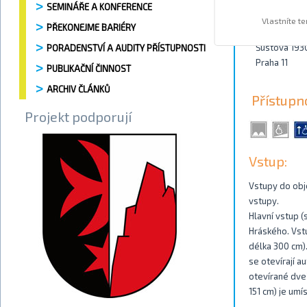
SEMINÁŘE A KONFERENCE
Kontakty
Vlastníte t
PŘEKONEJME BARIÉRY
Šustova 193
PORADENSTVÍ A AUDITY PŘÍSTUPNOSTI
Praha 11
PUBLIKAČNÍ ČINNOST
ARCHIV ČLÁNKŮ
Přístupn
Projekt podporují
Vstup:
Vstupy do obje
vstupy.
Hlavní vstup (
Hráského. Vstu
délka 300 cm)
se otevírají a
otevírané dveř
151 cm) je umí