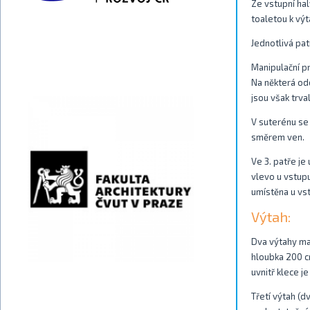
Ze vstupní ha
toaletou k výt
Jednotlivá patr
Manipulační pr
Na některá odd
jsou však trva
V suterénu se 
směrem ven.
Ve 3. patře je
vlevo u vstup
umístěna u vs
Výtah:
Dva výtahy maj
hloubka 200 c
uvnitř klece je
Třetí výtah (d