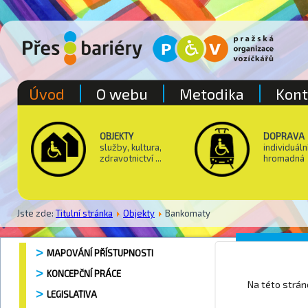
Úvod
O webu
Metodika
Kont
OBJEKTY
DOPRAVA
služby, kultura,
individuáln
zdravotnictví ...
hromadná
Jste zde:
Titulní stránka
Objekty
Bankomaty
Poliklin
MAPOVÁNÍ PŘÍSTUPNOSTI
KONCEPČNÍ PRÁCE
Na této strá
LEGISLATIVA