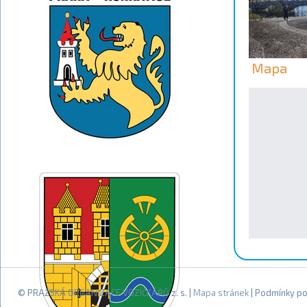
Mapa
© PRAŽSKÁ ORGANIZACE VOZÍČKÁŘŮ z. s. |
Mapa stránek
| Podmínky po