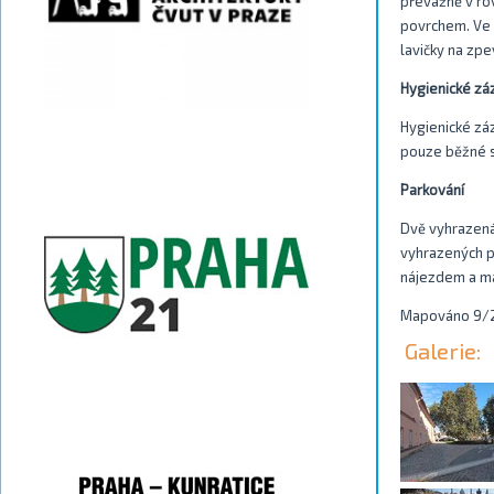
převážně v ro
povrchem. Ve 
lavičky na zp
Hygienické zá
Hygienické záz
pouze běžné 
Parkování
Dvě vyhrazená
vyhrazených pa
nájezdem a má
Mapováno 9/
Galerie: