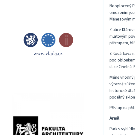
Neoplocený Pa
omezením jsou
Mánesovým m
Z ulice Kláro
mlatovým povr
přístupem, bl
Z Kosárkova n
pod obloukem 
ulice Cihelná.
Méně vhodný př
výrazně zúžen
historické dla
podélný sklon 
Přístup na při
Areál
Park s vyhlíd