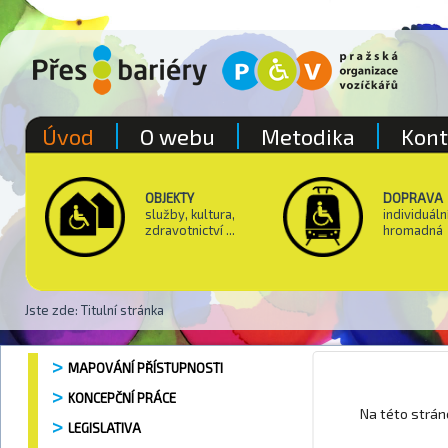
Úvod
O webu
Metodika
Kont
OBJEKTY
DOPRAVA
služby, kultura,
individuáln
zdravotnictví ...
hromadná
Jste zde:
Titulní stránka
MAPOVÁNÍ PŘÍSTUPNOSTI
KONCEPČNÍ PRÁCE
Park Cih
Na této strá
LEGISLATIVA