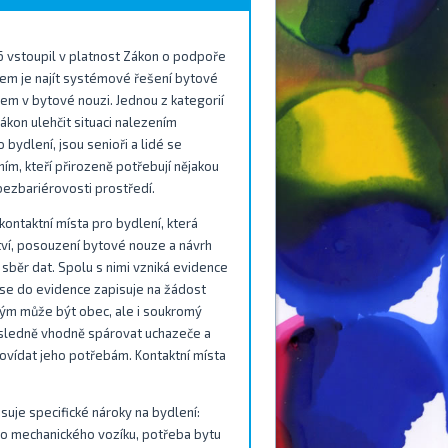
 vstoupil v platnost Zákon o podpoře
em je najít systémové řešení bytové
dem v bytové nouzi. Jednou z kategorií
ákon ulehčit situaci nalezením
bydlení, jsou senioři a lidé se
ím, kteří přirozeně potřebují nějakou
 bezbariérovosti prostředí.
kontaktní místa pro bydlení, která
ví, posouzení bytové nouze a návrh
 sběr dat. Spolu s nimi vzniká evidence
 se do evidence zapisuje na žádost
rým může být obec, ale i soukromý
následně vhodně spárovat uchazeče a
ovídat jeho potřebám. Kontaktní místa
suje specifické nároky na bydlení:
ího mechanického vozíku, potřeba bytu