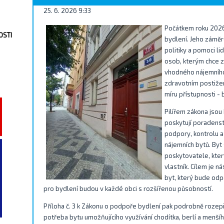
25. 6. 2026 9:33
Počátkem roku 2026
OSTI
bydlení. Jeho záměr
politiky a pomoci li
osob, kterým chce z
vhodného nájemního 
zdravotním postižen
míru přístupnosti -
Pilířem zákona jsou 
poskytují poradenst
podpory, kontrolu a
nájemních bytů. Byt
poskytovatele, kte
vlastník. Cílem je 
byt, který bude odp
pro bydlení budou v každé obci s rozšířenou působností.
Příloha č. 3 k Zákonu o podpoře bydlení pak podrobně rozepi
potřeba bytu umožňujícího využívání chodítka, berlí a menš