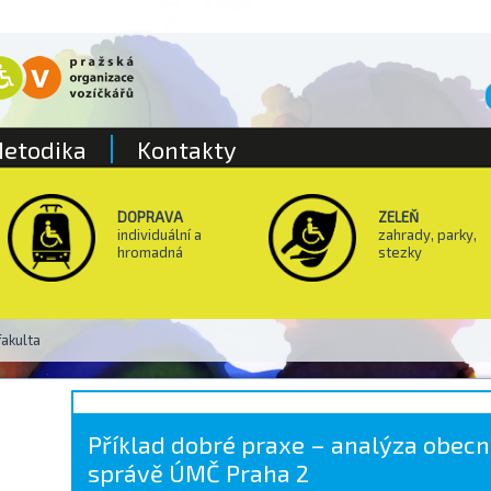
etodika
Kontakty
DOPRAVA
ZELEŇ
individuální a
zahrady, parky,
hromadná
stezky
fakulta
Příklad dobré praxe – analýza obec
správě ÚMČ Praha 2