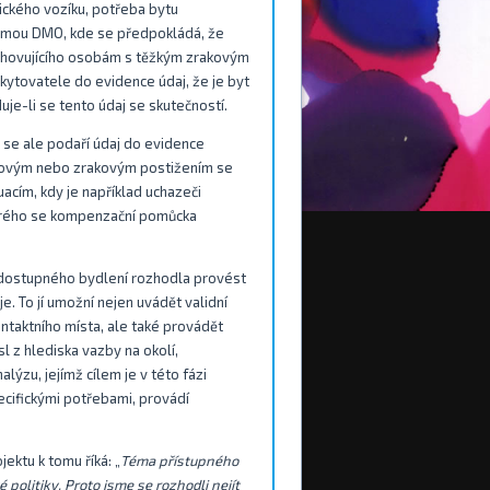
ického vozíku, potřeba bytu
formou DMO, kde se předpokládá, že
 vyhovujícího osobám s těžkým zrakovým
kytovatele do evidence údaj, že je byt
uje-li se tento údaj se skutečností.
d se ale podaří údaj do evidence
ybovým nebo zrakovým postižením se
acím, kdy je například uchazeči
erého se kompenzační pomůcka
 dostupného bydlení rozhodla provést
. To jí umožní nejen uvádět validní
ntaktního místa, ale také provádět
 z hlediska vazby na okolí,
ýzu, jejímž cílem je v této fázi
cifickými potřebami, provádí
jektu k tomu říká: „
Téma přístupného
 politiky. Proto jsme se rozhodli nejít