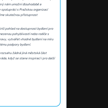
který nám umožní dlouhodobě a
e spolupráci s Pražskou organizací
íme skutečnou přístupnost
širší pohled na dostupnost bydlení pro
mezenou pohyblivostí nebo rodiče s
ravy, vytvářet vhodné bydlení na míru
tému podpory bydlení.
m rozsahu žádná jiná městská část
da, když se stane inspirací i pro další