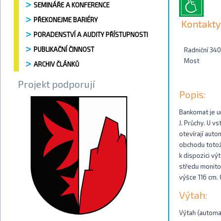
SEMINÁŘE A KONFERENCE
PŘEKONEJME BARIÉRY
Kontakty
PORADENSTVÍ A AUDITY PŘÍSTUPNOSTI
PUBLIKAČNÍ ČINNOST
Radniční 34
Most
ARCHIV ČLÁNKŮ
Projekt podporují
Popis:
Bankomat je um
J. Průchy. U v
otevírají auto
obchodu totož
k dispozici vý
středu monitor
výšce 116 cm.
Výtah:
Výtah (automat