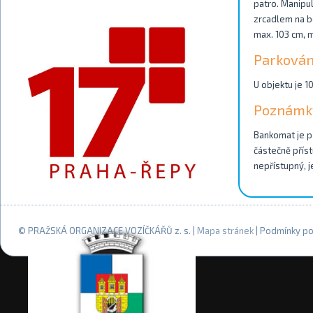
patro. Manipu
zrcadlem na bo
max. 103 cm, m
Parkován
U objektu je 1
Poznámk
Bankomat je př
částečně příst
nepřístupný, j
© PRAŽSKÁ ORGANIZACE VOZÍČKÁŘŮ z. s. |
Mapa stránek
| Podmínky po