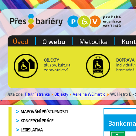
Úvod
O webu
Metodika
Kont
OBJEKTY
DOPRAVA
služby, kultura,
individuáln
zdravotnictví ...
hromadná
Jste zde:
Titulní stránka
Objekty
Veřejná WC metro
WC Metro B - 
MAPOVÁNÍ PŘÍSTUPNOSTI
KONCEPČNÍ PRÁCE
Bankoma
LEGISLATIVA