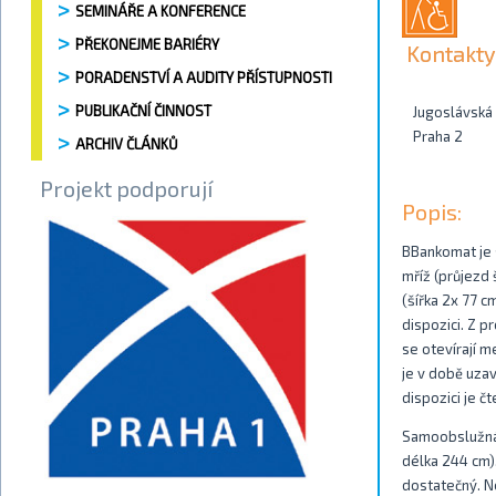
SEMINÁŘE A KONFERENCE
PŘEKONEJME BARIÉRY
Kontakty
PORADENSTVÍ A AUDITY PŘÍSTUPNOSTI
PUBLIKAČNÍ ČINNOST
Jugoslávská
Praha 2
ARCHIV ČLÁNKŮ
Projekt podporují
Popis:
BBankomat je 
mříž (průjezd 
(šířka 2x 77 c
dispozici. Z p
se otevírají 
je v době uza
dispozici je čt
Samoobslužná 
délka 244 cm).
dostatečný. Ne