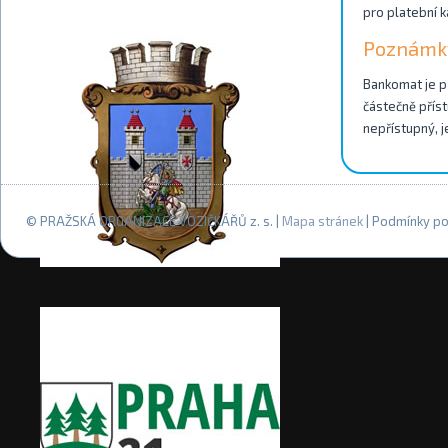
pro platební k
Poznámk
Bankomat je př
částečně příst
nepřístupný, j
© PRAŽSKÁ ORGANIZACE VOZÍČKÁŘŮ z. s. |
Mapa stránek
| Podmínky po