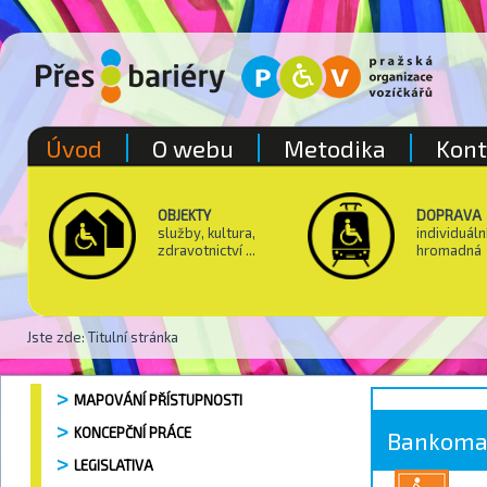
Úvod
O webu
Metodika
Kont
OBJEKTY
DOPRAVA
služby, kultura,
individuáln
zdravotnictví ...
hromadná
Jste zde:
Titulní stránka
MAPOVÁNÍ PŘÍSTUPNOSTI
KONCEPČNÍ PRÁCE
Bankoma
LEGISLATIVA