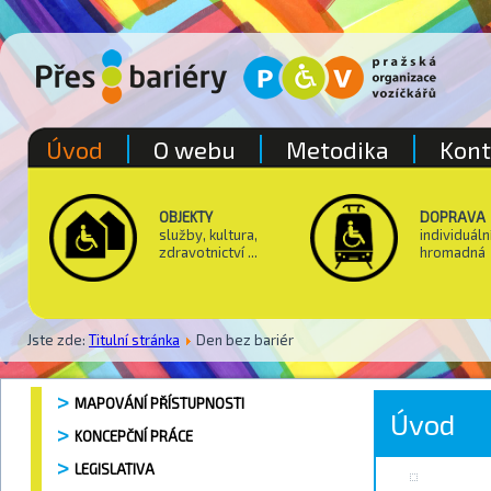
Úvod
O webu
Metodika
Kont
OBJEKTY
DOPRAVA
služby, kultura,
individuáln
zdravotnictví ...
hromadná
Jste zde:
Titulní stránka
Den bez bariér
MAPOVÁNÍ PŘÍSTUPNOSTI
Úvod
KONCEPČNÍ PRÁCE
LEGISLATIVA