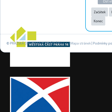
Číst ví
Začátek
Konec
© PRAŽSKÁ ORGANIZACE VOZÍČKÁŘŮ z. s. |
Mapa stránek
| Podmínky po