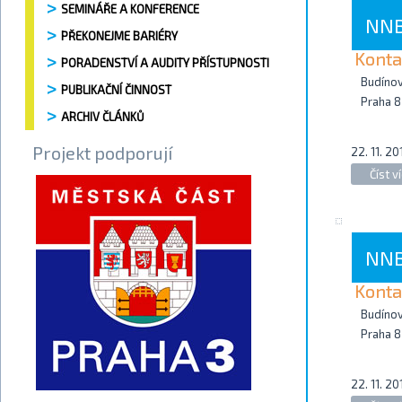
SEMINÁŘE A KONFERENCE
NNB
PŘEKONEJME BARIÉRY
Konta
PORADENSTVÍ A AUDITY PŘÍSTUPNOSTI
Budíno
PUBLIKAČNÍ ČINNOST
Praha 8
ARCHIV ČLÁNKŮ
Projekt podporují
22. 11. 20
Číst ví
NNB 
Konta
Budíno
Praha 8
22. 11. 20