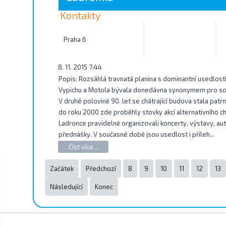
Kontakty
Praha 6
8. 11. 2015 7:44
Popis: Rozsáhlá travnatá planina s dominantní usedlost
Vypichu a Motola bývala donedávna synonymem pro sou
V druhé polovině 90. let se chátrající budova stala patr
do roku 2000 zde proběhly stovky akcí alternativního ch
Ladronce pravidelně organizovali koncerty, výstavy, aut
přednášky. V současné době jsou usedlost i přileh...
Číst více...
Začátek
Předchozí
8
9
10
11
12
13
Následující
Konec