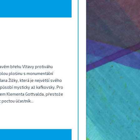
ravém břehu Vltavy protiváhu
holou plošinu s monumentální
na Žižky, která je největší svého
 působí mysticky až kafkovsky. Pro
eem Klementa Gottvalda, přestože
 poctou účastník...