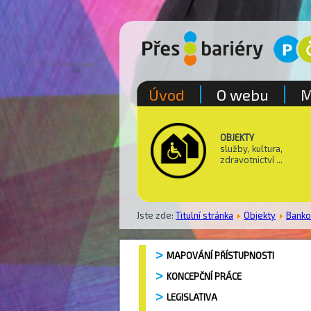
Úvod
O webu
M
OBJEKTY
služby, kultura,
zdravotnictví ...
Jste zde:
Titulní stránka
Objekty
Bank
MAPOVÁNÍ PŘÍSTUPNOSTI
KONCEPČNÍ PRÁCE
LEGISLATIVA