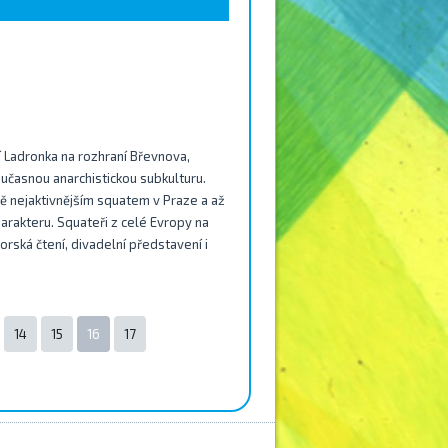
í Ladronka na rozhraní Břevnova,
časnou anarchistickou subkulturu.
ně nejaktivnějším squatem v Praze a až
arakteru. Squateři z celé Evropy na
orská čtení, divadelní představení i
14
15
16
17