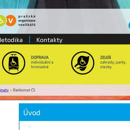
etodika
Kontakty
DOPRAVA
ZELEŇ
individuální a
zahrady, parky,
hromadná
stezky
omaty
Bankomat ČS
Úvod