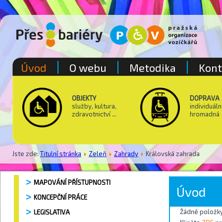
Úvod
O webu
Metodika
Kont
OBJEKTY
DOPRAVA
služby, kultura,
individuáln
zdravotnictví ...
hromadná
Jste zde:
Titulní stránka
Zeleň
Zahrady
Královská zahrada
MAPOVÁNÍ PŘÍSTUPNOSTI
Úvod
KONCEPČNÍ PRÁCE
Žádné položky
LEGISLATIVA