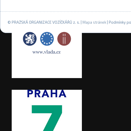
© PRAŽSKÁ ORGANIZACE VOZÍČKÁŘŮ z. s. |
Mapa stránek
| Podmínky po