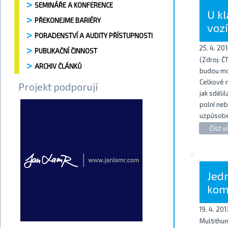
SEMINÁŘE A KONFERENCE
U k
PŘEKONEJME BARIÉRY
voz
PORADENSTVÍ A AUDITY PŘÍSTUPNOSTI
25. 4. 20
PUBLIKAČNÍ ČINNOST
(Zdroj: Č
ARCHIV ČLÁNKŮ
budou moc
Celkové n
Projekt podporují
jak sděli
polní neb
uzpůsoben
Číst ví
Jedn
kom
19. 4. 201
Multithu