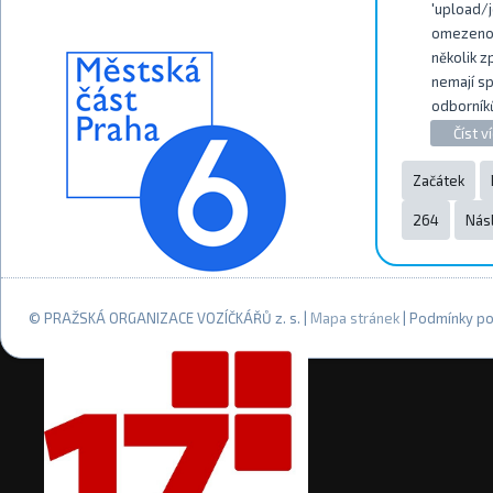
'upload/j
omezenou
několik z
nemají sp
odborníků
Číst ví
Začátek
264
Násl
© PRAŽSKÁ ORGANIZACE VOZÍČKÁŘŮ z. s. |
Mapa stránek
| Podmínky po